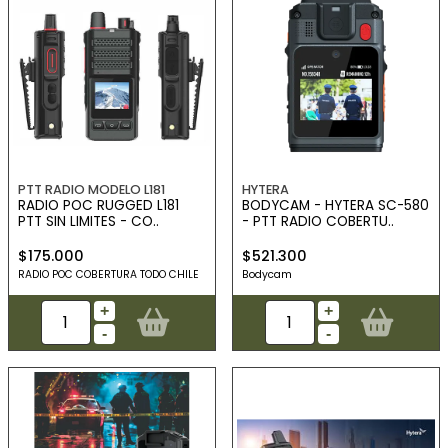
PTT RADIO MODELO L181
HYTERA
RADIO POC RUGGED L181
BODYCAM - HYTERA SC-580
PTT SIN LIMITES - CO..
- PTT RADIO COBERTU..
$175.000
$521.300
RADIO POC COBERTURA TODO CHILE
Bodycam
+
+
-
-