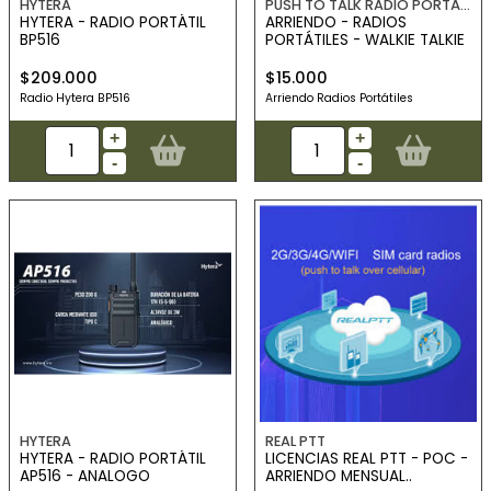
HYTERA
PUSH TO TALK RADIO PORTÁTIL UHF
HYTERA - RADIO PORTÁTIL
ARRIENDO - RADIOS
BP516
PORTÁTILES - WALKIE TALKIE
$209.000
$15.000
Radio Hytera BP516
Arriendo Radios Portátiles
+
+
-
-
HYTERA
REAL PTT
HYTERA - RADIO PORTÁTIL
LICENCIAS REAL PTT - POC -
AP516 - ANALOGO
ARRIENDO MENSUAL..