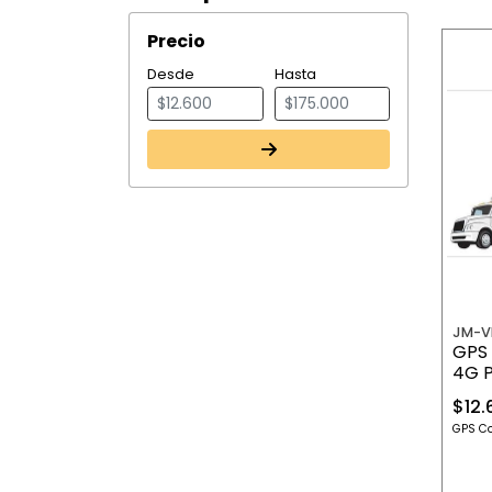
Precio
Desde
Hasta
JM-V
GPS
4G 
$12.
GPS Co