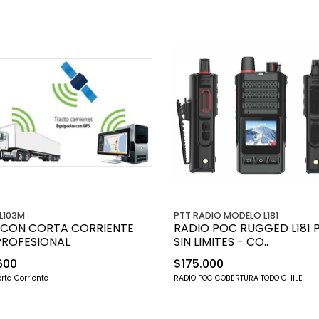
L103M
PTT RADIO MODELO L181
 CON CORTA CORRIENTE
RADIO POC RUGGED L181 
PROFESIONAL
SIN LIMITES - CO..
600
$175.000
rta Corriente
RADIO POC COBERTURA TODO CHILE
+
+