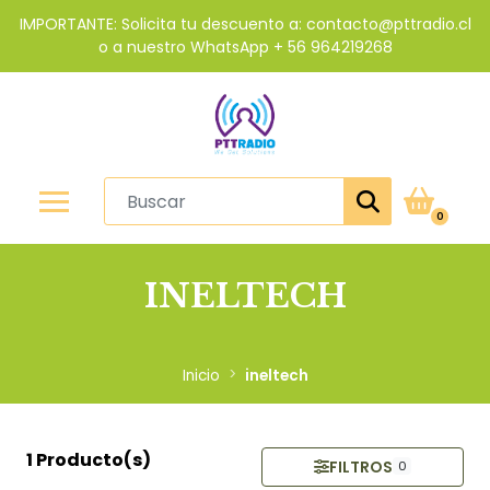
IMPORTANTE: Solicita tu descuento a: contacto@pttradio.cl
o a nuestro WhatsApp + 56 964219268
0
INELTECH
Inicio
ineltech
1 Producto(s)
FILTROS
0