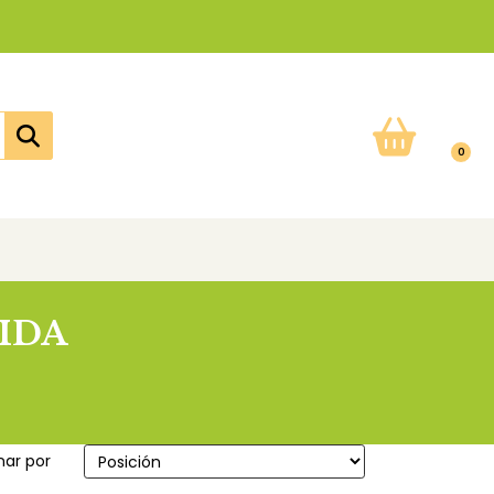
0
IDA
ar por