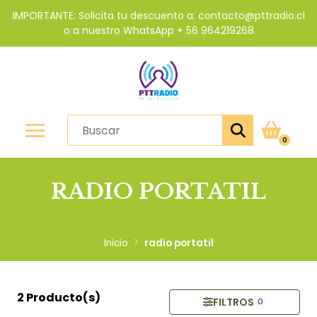
IMPORTANTE: Solicita tu descuento a: contacto@pttradio.cl
o a nuestro WhatsApp + 56 964219268
0
RADIO PORTATIL
Inicio
radio portatil
2 Producto(s)
FILTROS
0