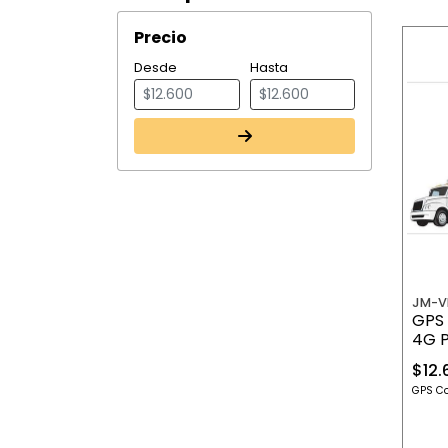
Precio
Desde
Hasta
JM-V
GPS
4G 
$12.
GPS Co