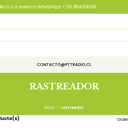
io.cl o a nuestro WhatsApp + 56 964219268
CONTACTO@PTTRADIO.CL
RASTREADOR
Inicio
rastreador
ducto(s)
Orden