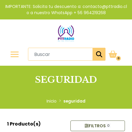
IMPORTANTE: Solicita tu descuento a: contacto@pttradio.cl
o a nuestro WhatsApp + 56 964219268
0
SEGURIDAD
Inicio
seguridad
1 Producto(s)
FILTROS
0